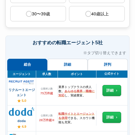
30〜39歳
40歳以上
おすすめの転職エージェント5社
※タブ切り替えできます
総合
詳細
評判
公式サイト
エージェント
求人数
ポイント
業界トップクラスの求人
公開求人数
リクルートエージ
詳細
数。
あらゆる業界・職種に
75万件超
ェント
対応
し、実績豊富。
★
5.0
転職サイトとエージェント
公開求人数
詳細
を併用
できる。スカウト機
28万件超
※
doda
能も充実。
★
4.9