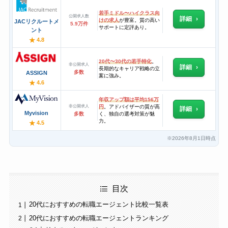
若手ミドル〜ハイクラス向
公開求人数
詳細
けの求人
が豊富。質の高い
JACリクルートメ
5.9万件
サポートに定評あり。
ント
★
4.8
20代〜30代の若手特化
。
非公開求人
詳細
長期的なキャリア戦略の立
多数
ASSIGN
案に強み。
★
4.6
年収アップ額は平均156万
非公開求人
円
。アドバイザーの質が高
詳細
Myvision
多数
く、独自の選考対策が魅
力。
★
4.5
2026年8月1日時点
※
目次
20代におすすめの転職エージェント比較一覧表
20代におすすめの転職エージェントランキング