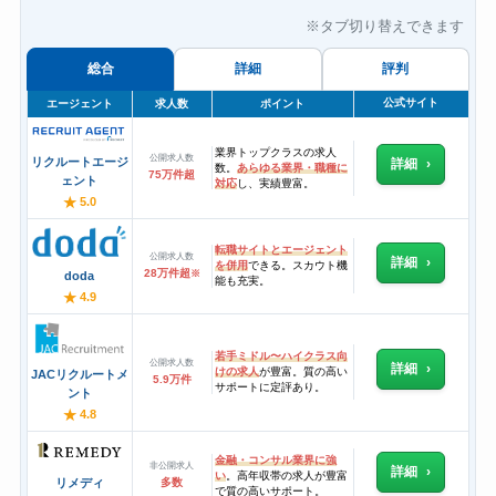
※タブ切り替えできます
総合
詳細
評判
公式サイト
エージェント
求人数
ポイント
業界トップクラスの求人
公開求人数
リクルートエージ
詳細
数。
あらゆる業界・職種に
75万件超
ェント
対応
し、実績豊富。
★
5.0
転職サイトとエージェント
公開求人数
詳細
を併用
できる。スカウト機
28万件超
※
doda
能も充実。
★
4.9
若手ミドル〜ハイクラス向
公開求人数
詳細
けの求人
が豊富。質の高い
JACリクルートメ
5.9万件
サポートに定評あり。
ント
★
4.8
金融・コンサル業界に強
非公開求人
詳細
い
。高年収帯の求人が豊富
リメディ
多数
で質の高いサポート。