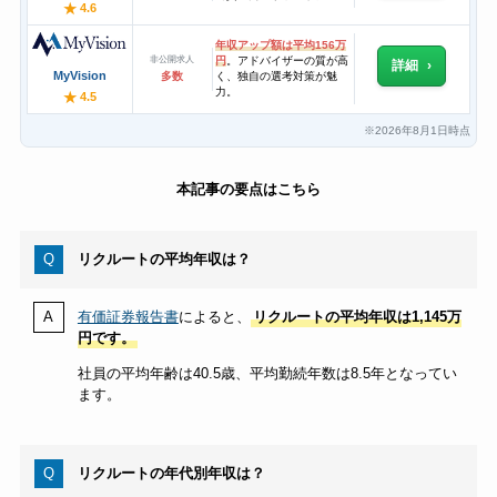
★
4.6
年収アップ額は平均156万
非公開求人
円
。アドバイザーの質が高
詳細
MyVision
多数
く、独自の選考対策が魅
力。
★
4.5
2026年8月1日時点
※
本記事の要点はこちら
リクルートの平均年収は？
有価証券報告書
によると、
リクルートの平均年収は1,145万
円です。
社員の平均年齢は40.5歳、平均勤続年数は8.5年となってい
ます。
リクルートの年代別年収は？