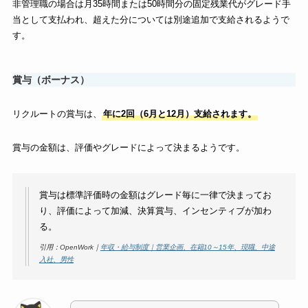
非管理職の場合は月35時間または50時間分の固定残業代がグレード手
当として支払われ、超えた分については別途追加で支給されるようで
す。
賞与（ボーナス）
リクルートの賞与は、
年に2回（6月と12月）支給されます。
賞与の金額は、評価やグレードによって決まるようです。
賞与は標準評価時の金額はグレード毎に一律で決まってお
り、評価によって加減、決算賞与、インセンティブが加わ
る。
引用：OpenWork｜
年収・給与制度｜営業企画、在籍10～15年、現職、中途
入社、男性