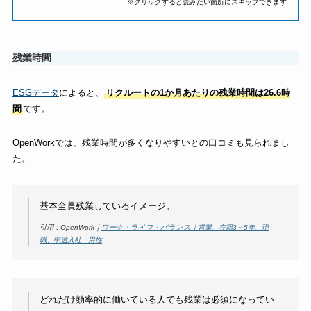
※クリックすると読みたい箇所にスキップできます
残業時間
ESGデータ
によると、
リクルートの1か月あたりの残業時間は26.6時
間
です。
OpenWorkでは、残業時間が多くなりやすいとの口コミも見られまし
た。
基本全員残業しているイメージ。
引用：OpenWork｜
ワーク・ライフ・バランス｜営業、在籍3～5年、現
職、中途入社、男性
どれだけ効率的に働いている人でも残業は必須になってい