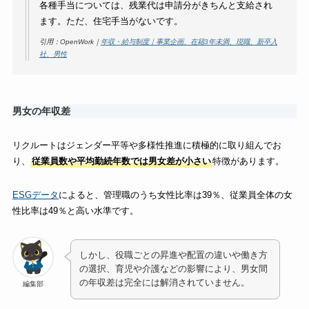
各種手当については、残業代は申請分がきちんと支給され
ます。ただ、住宅手当がないです。
引用：OpenWork｜
年収・給与制度｜事業企画、在籍3年未満、現職、新卒入
社、男性
男女の年収差
リクルートはジェンダー平等や多様性推進に積極的に取り組んでお
り、
従業員数や平均勤続年数では男女差が小さい
特徴があります。
ESGデータ
によると、管理職のうち女性比率は39％、従業員全体の女
性比率は49％と高い水準です。
しかし、役職ごとの昇進や配置の違いや働き方
の選択、育児や介護などの影響により、男女間
の年収差は完全には解消されていません。
編集部