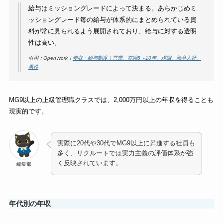
給与はミッショングレードによって決まる。あらかじめミ
ッショングレード毎の給与が体系的にまとめられている資
料が常に見られるよう展開されており、給与に対する透明
性は高い。
引用：OpenWork｜
年収・給与制度｜営業、在籍5～10年、現職、新卒入社、
男性
MG9以上の上級管理職クラスでは、2,000万円以上の年収を得ることも
現実的です。
実際に20代や30代でMG9以上に昇進する社員も
多く、リクルートでは実力主義の評価体系が強
く反映されています。
編集部
年代別の年収