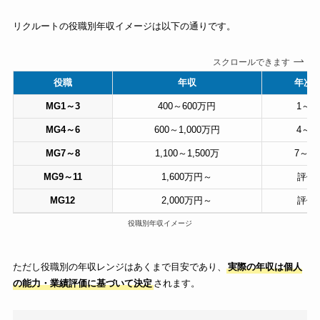
リクルートの役職別年収イメージは以下の通りです。
スクロールできます
役職
年収
年次(
MG1～3
400～600万円
1～3
MG4～6
600～1,000万円
4～6
MG7～8
1,100～1,500万
7～1
MG9～11
1,600万円～
評価
MG12
2,000万円～
評価
役職別年収イメージ
ただし役職別の年収レンジはあくまで目安であり、
実際の年収は個人
の能力・業績評価に基づいて決定
されます。