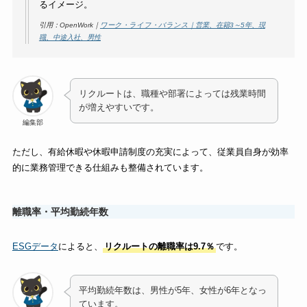
るイメージ。
引用：OpenWork｜
ワーク・ライフ・バランス｜営業、在籍3～5年、現
職、中途入社、男性
リクルートは、職種や部署によっては残業時間
が増えやすいです。
編集部
ただし、有給休暇や休暇申請制度の充実によって、従業員自身が効率
的に業務管理できる仕組みも整備されています。
離職率・平均勤続年数
ESGデータ
によると、
リクルートの離職率は9.7％
です。
平均勤続年数は、男性が5年、女性が6年となっ
ています。