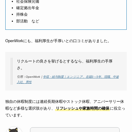
社会保険完備
確定拠出年金
持株会
部活動 など
OpenWorkにも、福利厚生が手厚いとの口コミがありました。
リクルートの良さを挙げるとするなら、福利厚生の手厚
さ。
引用：OpenWork｜
年収・給与制度｜エンジニア、在籍3～5年、現職、中途
入社、男性
独自の休暇制度には連続長期休暇やストック休暇、アニバーサリー休
暇など多様な選択肢があり、
リフレッシュや家族時間の確保
に役立っ
ています。