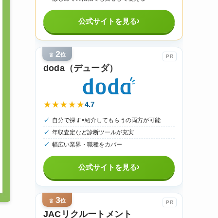
›
公式サイトを見る
2
♛
位
PR
doda（デューダ）
4.7
★★★★★
自分で探す×紹介してもらうの両方が可能
年収査定など診断ツールが充実
幅広い業界・職種をカバー
›
公式サイトを見る
3
♛
位
PR
JACリクルートメント