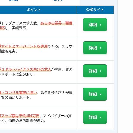
ポイント
公式サイト
界トップクラスの求人数。
あらゆる業界・職種
詳細
対応
し、実績豊富。
職サイトとエージェントを併用
できる。スカウ
詳細
機能も充実。
手ミドル〜ハイクラス向けの求人
が豊富。質の
詳細
いサポートに定評あり。
融・コンサル業界に強い
。高年収帯の求人が豊
詳細
で質の高いサポート。
収アップ額は平均156万円
。アドバイザーの質
詳細
高く、独自の選考対策が魅力。