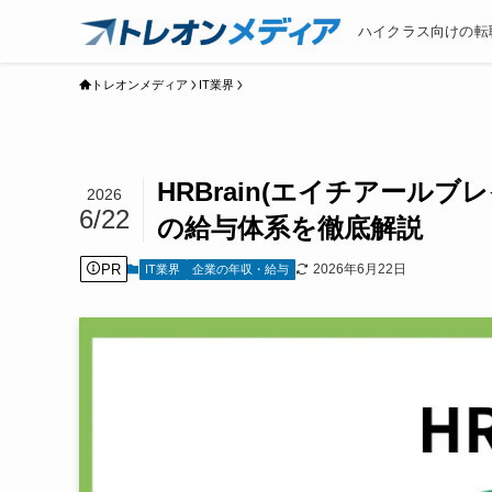
ハイクラス向けの転
トレオンメディア
IT業界
HRBrain(エイチアール
2026
6/22
の給与体系を徹底解説
PR
2026年6月22日
IT業界
企業の年収・給与