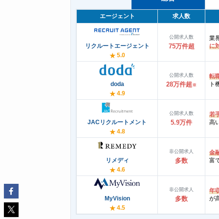
エージェント
求人数
公開求人数
業
リクルートエージェント
75万件超
に
5.0
★
公開求人数
転
doda
28万件超
ト
※
4.9
★
公開求人数
若
JACリクルートメント
5.9万件
高
4.8
★
非公開求人
金
リメディ
多数
富
4.6
★
非公開求人
年
MyVision
多数
が
4.5
★