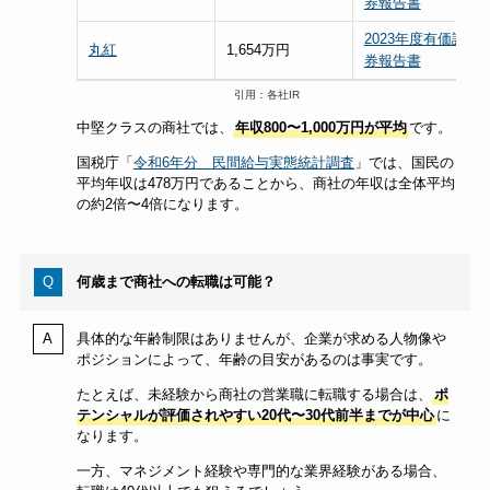
券報告書
2023年度有価証
丸紅
1,654万円
券報告書
引用：各社IR
中堅クラスの商社では、
年収800〜1,000万円が平均
です。
国税庁「
令和6年分 民間給与実態統計調査
」では、国民の
平均年収は478万円であることから、商社の年収は全体平均
の約2倍〜4倍になります。
何歳まで商社への転職は可能？
具体的な年齢制限はありませんが、企業が求める人物像や
ポジションによって、年齢の目安があるのは事実です。
たとえば、未経験から商社の営業職に転職する場合は、
ポ
テンシャルが評価されやすい20代〜30代前半までが中心
に
なります。
一方、マネジメント経験や専門的な業界経験がある場合、