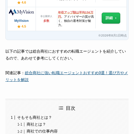
★
4.6
年収アップ額は平均156万
非公開求人
円
。アドバイザーの質が高
詳細
MyVision
多数
く、独自の選考対策が魅
力。
★
4.5
2026年8月1日時点
※
以下の記事では総合商社におすすめの転職エージェントを紹介してい
るので、あわせて参考にしてください。
関連記事：
総合商社に強い転職エージェントおすすめ9選！選び方やメ
リットを解説
目次
そもそも商社とは？
商社とは？
商社での仕事内容