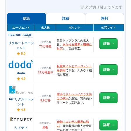
※タブ切り替えできます
総合
詳細
評判
公式サイト
エージェント
求人数
ポイント
業界トップクラスの求人
公開求人数
リクルートエージ
詳細
数。
あらゆる業界・職種に
75万件超
ェント
対応
し、実績豊富。
★
5.0
転職サイトとエージェント
公開求人数
詳細
を併用
できる。スカウト機
28万件超
※
doda
能も充実。
★
4.9
若手ミドル〜ハイクラス向
公開求人数
詳細
けの求人
が豊富。質の高い
JACリクルートメ
5.9万件
サポートに定評あり。
ント
★
4.8
金融・コンサル業界に強
非公開求人
詳細
い
。高年収帯の求人が豊富
リメディ
多数
で質の高いサポート。