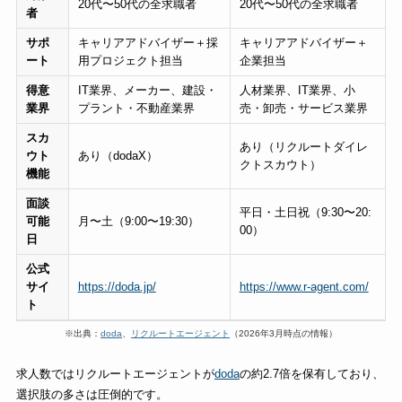
20代〜50代の全求職者
20代〜50代の全求職者
者
サポ
キャリアアドバイザー＋採
キャリアアドバイザー＋
ート
用プロジェクト担当
企業担当
得意
IT業界、メーカー、建設・
人材業界、IT業界、小
業界
プラント・不動産業界
売・卸売・サービス業界
スカ
あり（リクルートダイレ
ウト
あり（dodaX）
クトスカウト）
機能
面談
平日・土日祝（9:30〜20:
可能
月〜土（9:00〜19:30）
00）
日
公式
サイ
https://doda.jp/
https://www.r-agent.com/
ト
※出典：
doda
、
リクルートエージェント
（2026年3月時点の情報）
求人数ではリクルートエージェントが
doda
の約2.7倍を保有しており、
選択肢の多さは圧倒的です。