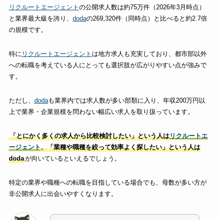
リクルートエージェント
の公開求人数は約75万件（2026年3月時点）
と業界最大級を誇り、
doda
の269,320件（同時点）と比べると約2.7倍
の規模です。
特に
リクルートエージェント
は地方求人も充実しており、都市部以外
への転職を考えている人にとっても選択肢が広がりやすい点が強みで
す。
ただし、
doda
も業界内では求人数が多い部類に入り、年収200万円以
上で業界・企業規模を問わない幅広い求人を取り扱っています。
「とにかく多くの求人から比較検討したい」という人は
リクルートエ
ージェント
、「業種や職種を絞って効率よく探したい」という人は
doda
が向いているといえるでしょう。
特定の業界や職種への転職を目指している場合でも、母数が多い方が
非公開求人に出会いやすくなります。