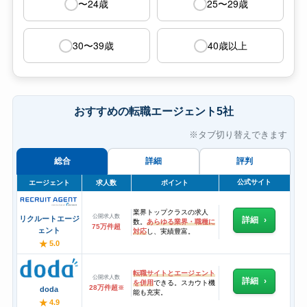
〜24歳
25〜29歳
30〜39歳
40歳以上
おすすめの転職エージェント5社
※タブ切り替えできます
総合
詳細
評判
公式サイト
エージェント
求人数
ポイント
業界トップクラスの求人
公開求人数
リクルートエージ
詳細
数。
あらゆる業界・職種に
75万件超
ェント
対応
し、実績豊富。
★
5.0
転職サイトとエージェント
公開求人数
詳細
を併用
できる。スカウト機
28万件超
※
doda
能も充実。
★
4.9