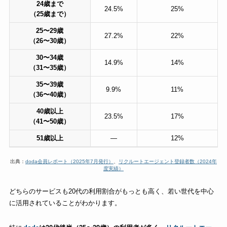
24歳まで
24.5%
25%
（25歳まで）
25〜29歳
27.2%
22%
（26〜30歳）
30〜34歳
14.9%
14%
（31〜35歳）
35〜39歳
9.9%
11%
（36〜40歳）
40歳以上
23.5%
17%
（41〜50歳）
51歳以上
—
12%
出典：
doda会員レポート（2025年7月発行）
、
リクルートエージェント登録者数（2024年
度実績）
どちらのサービスも20代の利用割合がもっとも高く、若い世代を中心
に活用されていることがわかります。