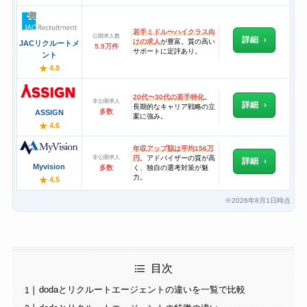
若手ミドル〜ハイクラス向
公開求人数
詳細
けの求人
が豊富。質の高い
JACリクルートメ
5.9万件
サポートに定評あり。
ント
★
4.8
20代〜30代の若手特化
。
非公開求人
詳細
長期的なキャリア戦略の立
多数
ASSIGN
案に強み。
★
4.6
年収アップ額は平均156万
非公開求人
円
。アドバイザーの質が高
詳細
Myvision
多数
く、独自の選考対策が魅
力。
★
4.5
2026年8月1日時点
※
目次
dodaとリクルートエージェントの違いを一覧で比較